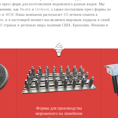
ва пресс-форм для изготовления мороженого разных видов. Мы
иями, как Nestle и Unilever, а также поставляем пресс-формы по
k и WCB. Наша компания располагает 30-летним опытов в
го, и в настоящий момент мы являемся мировым лидером в своей
 30 странах и регионах мира, включая США, Бразилию, Японию и
Формы для производства
мороженого на линейном