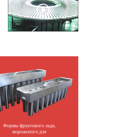
Формы фруктового льда,
мороженого для