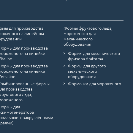
рмы для производства
Формы фруктового льда,
роженого на линейном
мороженого для
орудовании
механического
оборудования
Формы для производства
мороженого на линейке
Формы для механического
Vitaline
фризера Ataforma
Формы для производства
Формы для другого
мороженого на линейке
механического
Versaline
оборудования
Комбинированные формы
Формочки для мороженого
для производства
фруктового льда,
мороженого
Формы для
эскимогенератора
(овальные, с закруглёнными
краями)