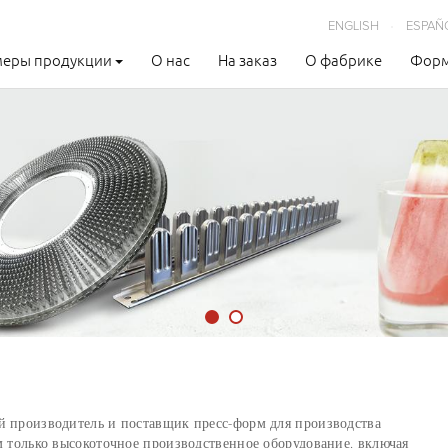
ENGLISH
ESPAÑ
еры продукции
О нас
На заказ
О фабрике
Форм
r и Nestle
женого
 производитель и поставщик пресс-форм для производства
м только высокоточное производственное оборудование, включая