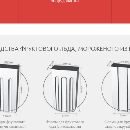
оборудовании
ДСТВА ФРУКТОВОГО ЛЬДА, МОРОЖЕНОГО ИЗ
для фруктового
Формы для фруктового
Формы для фру
двумя канавками)
льда (с несколькими
льда (с закруг