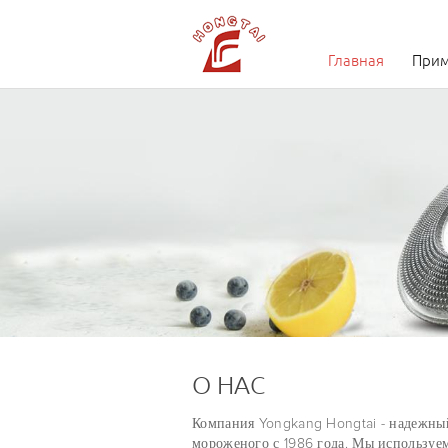
Главная
Прим
Глобальный поставщик Unileve
Тысячи форм пресс-форм
40-летний опыт производства форм для моро
О НАС
Компания Yongkang Hongtai - надежный
мороженого с 1986 года. Мы используе