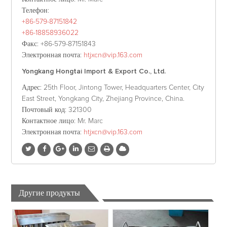
Телефон
:
+86-579-87151842
+86-18858936022
Факс
: +86-579-87151843
Электронная почта
:
htjxcn@vip.163.com
Yongkang Hongtai Import & Export Co., Ltd.
Адрес
: 25th Floor, Jintong Tower, Headquarters Center, City
East Street, Yongkang City, Zhejiang Province, China.
Почтовый код
: 321300
Контактное лицо
: Mr. Marc
Электронная почта
:
htjxcn@vip.163.com
Другие продукты