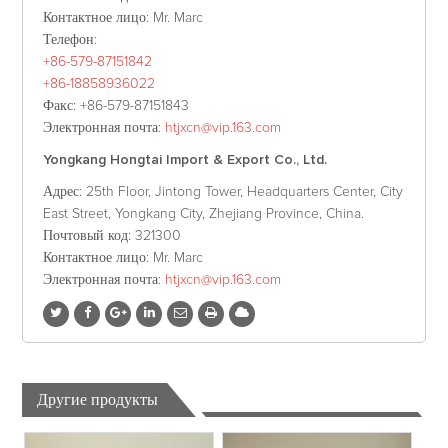
Контактное лицо
: Mr. Marc
Телефон
:
+86-579-87151842
+86-18858936022
Факс
: +86-579-87151843
Электронная почта
:
htjxcn@vip.163.com
Yongkang Hongtai Import & Export Co., Ltd.
Адрес
: 25th Floor, Jintong Tower, Headquarters Center, City
East Street, Yongkang City, Zhejiang Province, China.
Почтовый код
: 321300
Контактное лицо
: Mr. Marc
Электронная почта
:
htjxcn@vip.163.com
Другие продукты