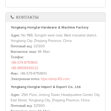
КОНТАКТЫ
Yongkang Hongtai Hardware & Machine Factory
Адрес
: No 1188, Songshi west road, West industrial district,
Yongkang City, Zhejiang Province, China.
Почтовый код
: 321300
Контактное лицо
: Mr. Marc
Телефон
:
+86-579-87151842
+86-18858936022
Факс
: +86-579-87151843
Электронная почта
:
htjxcn@vip.163.com
Yongkang Hongtai Import & Export Co., Ltd.
Адрес
: 25th Floor, Jintong Tower, Headquarters Center, City
East Street, Yongkang City, Zhejiang Province, China.
Почтовый код
: 321300