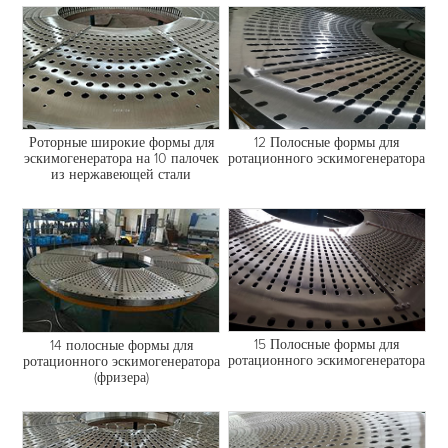
12 Полосные формы для
Роторные широкие формы для
ротационного эскимогенератора
эскимогенератора на 10 палочек
из нержавеющей стали
15 Полосные формы для
14 полосные формы для
ротационного эскимогенератора
ротационного эскимогенератора
(фризера)