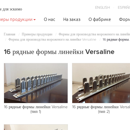
ENGLISH
ESPAÑ
м для эскимо
еры продукции
О нас
На заказ
О фабрике
Форм
Главная
Примеры продукции
Формы для производства мороженого на линей
Формы для производства мороженого на линейке Versaline
16 рядные формы 
16 рядные формы линейки Versaline
16 рядные формы линейки Versaline
16 рядные формы линейки Versal
(тип 1)
(тип 2)