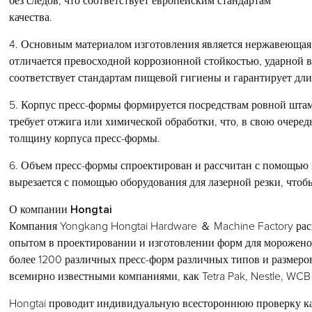
без следов, что соответствует европейским стандартам
качества.
4. Основным материалом изготовления является нержавеющая с
отличается превосходной коррозионной стойкостью, ударной в
соответствует стандартам пищевой гигиены и гарантирует дл
5. Корпус пресс-формы формируется посредствам ровной шта
требует отжига или химической обработки, что, в свою очере
толщину корпуса пресс-формы.
6. Объем пресс-формы спроектирован и рассчитан с помощью 
вырезается с помощью оборудования для лазерной резки, чтобы
О компании Hongtai
Компания Yongkang Hongtai Hardware ＆ Machine Factory рас
опытом в проектировании и изготовлении форм для мороженог
более 1200 различных пресс-форм различных типов и размеро
всемирно известными компаниями, как Tetra Pak, Nestle, WCB 
Hongtai проводит индивидуальную всестороннюю проверку ка