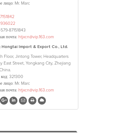
ое лицо
: Mr. Marc
7151842
8936022
6-579-87151843
ая почта
:
htjxcn@vip.163.com
Hongtai Import & Export Co., Ltd.
th Floor, Jintong Tower, Headquarters
ty East Street, Yongkang City, Zhejiang
China.
 код
: 321300
ое лицо
: Mr. Marc
ая почта
:
htjxcn@vip.163.com