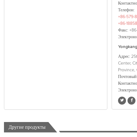
Контактн
Телефон
:
+86-579-8
+86-1885
Факс
: +8
Электронн
Yongkang 
Адрес
: 25
Center, Ci
Province, 
Почтовый
Контактн
Электронн
Другие продукты