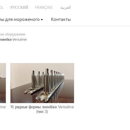
OL
РУССКИЙ
FRANÇAIS
العربية
ы для мороженого
Контакты
ном оборудовании
линейки Versaline
ine
16 рядные формы линейки Versaline
(тип 3)